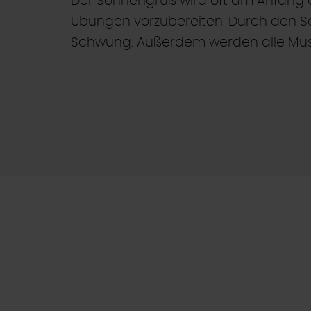
Der Sonnengruß wird oft am Anfang e
Übungen vorzubereiten. Durch den Son
Schwung. Außerdem werden alle Musk