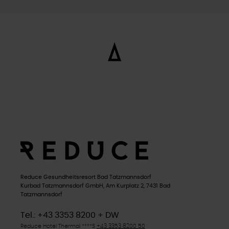
Reduce Gesundheitsresort Bad Tatzmannsdorf
Kurbad Tatzmannsdorf GmbH, Am Kurplatz 2, 7431 Bad
Tatzmannsdorf
Tel.: +43 3353 8200 + DW
Reduce Hotel Thermal ****
S
+43 3353 8200 50