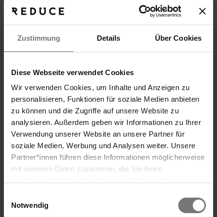
Druckfehler.
Unsere Stornobedingungen
Zustimmung
Details
Über Cookies
für die Kurhotels:
Diese Webseite verwendet Cookies
•
Bis eine Woche vor Anreise -
keine
Wir verwenden Cookies, um Inhalte und Anzeigen zu
Stornogebühr für Privat- oder Kurgäste
personalisieren, Funktionen für soziale Medien anbieten
vorgesehen
zu können und die Zugriffe auf unsere Website zu
• Für Kurgäste
maximal 2
analysieren. Außerdem geben wir Informationen zu Ihrer
Terminverschiebungen
möglich (der dritte
Verwendung unserer Website an unsere Partner für
Termin muss angetreten werden)
soziale Medien, Werbung und Analysen weiter. Unsere
•
Ab einer Woche vor Anreise für
Partner*innen führen diese Informationen möglicherweise
Privatgäste
in den Kurhotels beträgt die
Suche
mit weiteren Daten zusammen, die Sie ihnen
Stornogebühr 40% des Arrangements
bereitgestellt haben oder die sie im Rahmen Ihrer
Nutzung der Dienste gesammelt haben. Wir verwenden
(inklusive gebuchte Therapiepakete) für die
Einwilligungsauswahl
Cookies und ähnliche Technologien (Tracking-Pixel),
Notwendig
gesamte Zeit des Aufenthaltes
soweit dies technisch für die Bereitstellung unserer