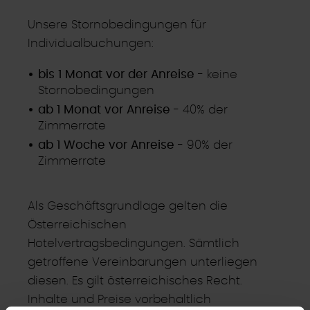
Unsere Stornobedingungen für
Individualbuchungen:
bis 1 Monat vor der Anreise
- keine
Stornobedingungen
ab 1 Monat vor Anreise
- 40% der
Zimmerrate
ab 1 Woche vor Anreise
- 90% der
Zimmerrate
Als Geschäftsgrundlage gelten die
Österreichischen
Hotelvertragsbedingungen. Sämtlich
getroffene Vereinbarungen unterliegen
diesen. Es gilt österreichisches Recht.
Inhalte und Preise vorbehaltlich