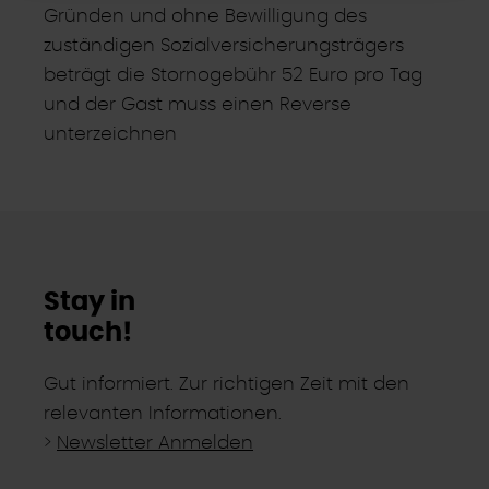
einzelnen Cookies für jeden Anbieter individuell
Gründen und ohne Bewilligung des
bearbeiten. Ihre Einwilligung können Sie jederzeit mit
zuständigen Sozialversicherungsträgers
Wirkung für die Zukunft im Punkt "Cookie-Einstellungen"
beträgt die Stornogebühr 52 Euro pro Tag
in der Fußzeile dieser Website widerrufen.
und der Gast muss einen Reverse
Ausgenommen hiervon sind unbedingt erforderliche
unterzeichnen
Cookies, die nicht abgewählt werden können.
Stay in
touch!
Gut informiert. Zur richtigen Zeit mit den
relevanten Informationen.
>
Newsletter Anmelden