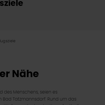
sziele
lugsziele
der Nähe
d des Menschens, seien es
n Bad Tatzmannsdorf. Rund um das