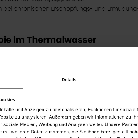
n bei chronischen Erschöpfungs- und Ermüdun
ie im Thermalwasser
alwasser ist die in Bad Tatzmannsdorf entwickelt
(Hydroextension). Dabei erfolgt eine sanfte, abe
n Zug eines Gewichtsgurtes. Die entspannende W
Details
acht dies möglich.
Cookies
tfernen sich die Wirbelkörper des Hals-, Brust-,
nhalte und Anzeigen zu personalisieren, Funktionen für soziale
r und ermöglichen den dazwischen liegenden, 
Website zu analysieren. Außerdem geben wir Informationen zu I
eiben einen stärkeren Quellungszustand. Die 
ür soziale Medien, Werbung und Analysen weiter. Unsere Partner
esamt durch eine messbare Längenzunahme des 
e mit weiteren Daten zusammen, die Sie ihnen bereitgestellt ha