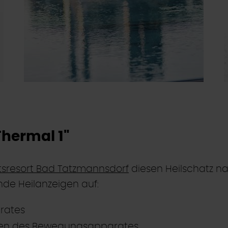
hermal 1"
sresort Bad Tatzmannsdorf
diesen Heilschatz n
ende Heilanzeigen auf:
rates
en des Bewegungsapparates