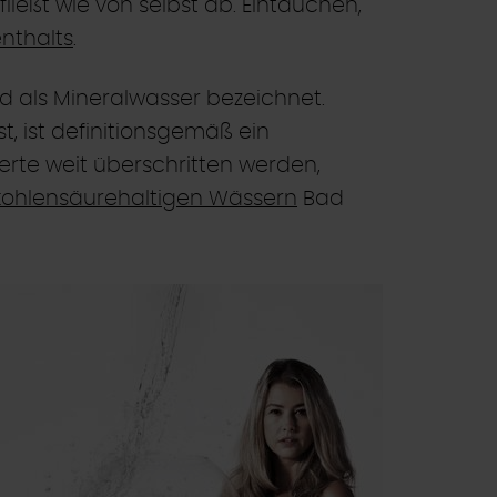
fließt wie von selbst ab. Eintauchen,
nthalts
.
d als Mineralwasser bezeichnet.
t, ist definitionsgemäß ein
rte weit überschritten werden,
kohlensäurehaltigen Wässern
Bad