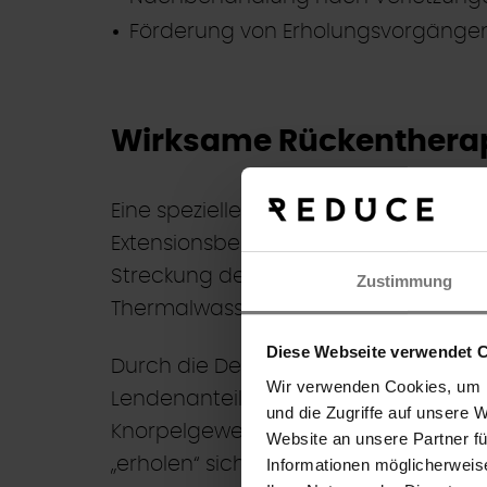
Förderung von Erholungsvorgänge
Wirksame Rückentherap
Eine spezielle Therapieform im Therm
Extensionsbehandlung der Wirbelsäule 
Streckung der Wirbelsäule durch de
Zustimmung
Thermalwassers auf die Muskulatur m
Diese Webseite verwendet 
Durch die Dehnung der Wirbelsäule en
Wir verwenden Cookies, um I
Lendenanteils spurweise voneinande
und die Zugriffe auf unsere 
Suche
Knorpelgewebe bestehenden Bandsch
Website an unsere Partner f
„erholen“ sich sozusagen, was insg
Informationen möglicherweis