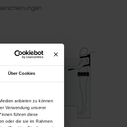
gserscheinungen
e
r effektive
irkung des
Über Cookies
 und
 Medien anbieten zu können
vorwiegend aus
hrer Verwendung unserer
Bandscheiben
*innen führen diese
Körpers um
ben oder die sie im Rahmen