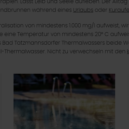
apien. Lässt Leib und Seele aufleben. Der Alltag 
undbrunnen während eines
Urlaubs
oder
Kuraufe
isation von mindestens 1.000 mg/l aufweist, wir
le eine Temperatur von mindestens 20° C aufweis
s Bad Tatzmannsdorfer Thermalwassers beide We
al-Thermalwasser. Nicht zu verwechseln mit den