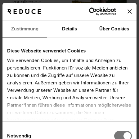
vor allem die
Superheldenpose, ist
eine einfache, aber
wirksame Übung, die
darauf abzielt, die
Zustimmung
Details
Über Cookies
mentale Stärke zu
fördern. Diese Übung
basiert auf der Idee,
Diese Webseite verwendet Cookies
dass Körperhaltung und
Wir verwenden Cookies, um Inhalte und Anzeigen zu
Körperbewegungen
einen Einfluss auf unsere
personalisieren, Funktionen für soziale Medien anbieten
geistige Verfassung
zu können und die Zugriffe auf unsere Website zu
haben können.
analysieren. Außerdem geben wir Informationen zu Ihrer
Körper an Hirn
Verwendung unserer Website an unsere Partner für
soziale Medien, Werbung und Analysen weiter. Unsere
Partner*innen führen diese Informationen möglicherweise
Suche
mit weiteren Daten zusammen, die Sie ihnen
bereitgestellt haben oder die sie im Rahmen Ihrer
Nutzung der Dienste gesammelt haben. Wir verwenden
Einwilligungsauswahl
Cookies und ähnliche Technologien (Tracking-Pixel),
Notwendig