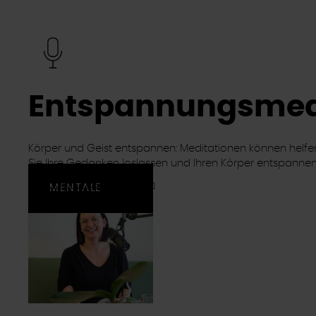
Entspannungsmed
Körper und Geist entspannen: Meditationen können helfen
Sie Ihre Gedanken loslassen und Ihren Körper entspannen
Entspannungsmeditation
MENTALE
STÄRKE