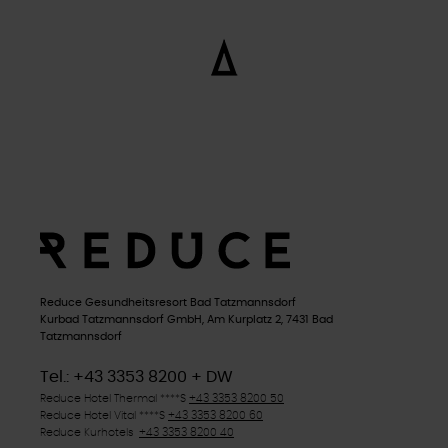
Reduce Gesundheitsresort Bad Tatzmannsdorf
Kurbad Tatzmannsdorf GmbH, Am Kurplatz 2, 7431 Bad
Tatzmannsdorf
Tel.: +43 3353 8200 + DW
Reduce Hotel Thermal ****
S
+43 3353 8200 50
Reduce Hotel Vital ****
S
+43 3353 8200 60
Reduce Kurhotels
+43 3353 8200 40