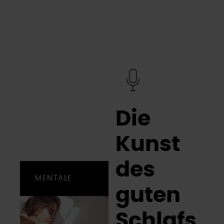
Die
Kunst
des
MENTALE
guten
STÄRKE
Schlafs