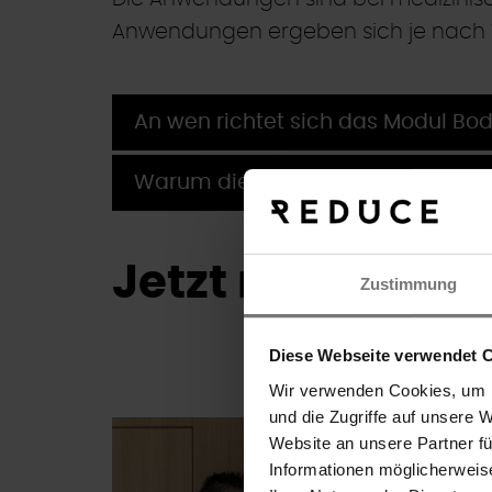
Anwendungen ergeben sich je nach V
An wen richtet sich das Modul Bod
Warum dieses Modul?
Jetzt mehr entd
Zustimmung
Diese Webseite verwendet 
Wir verwenden Cookies, um I
und die Zugriffe auf unsere 
Suche
Website an unsere Partner f
Informationen möglicherweis