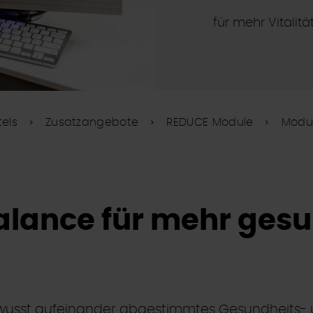
für mehr Vitalit
els
Zusatzangebote
REDUCE Module
Modul
alance für mehr ges
ewusst aufeinander abgestimmtes Gesundheits- 