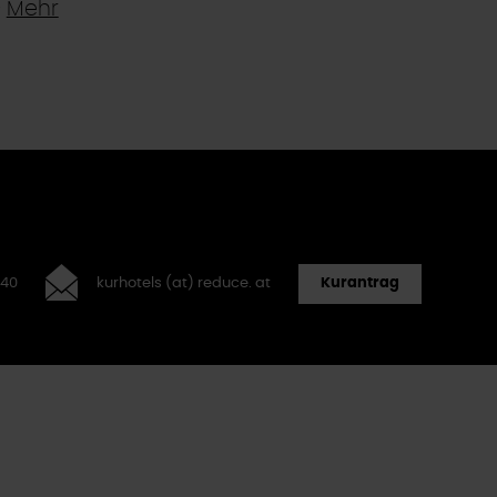
>
Mehr
 40
kurhotels (at) reduce. at
Kurantrag