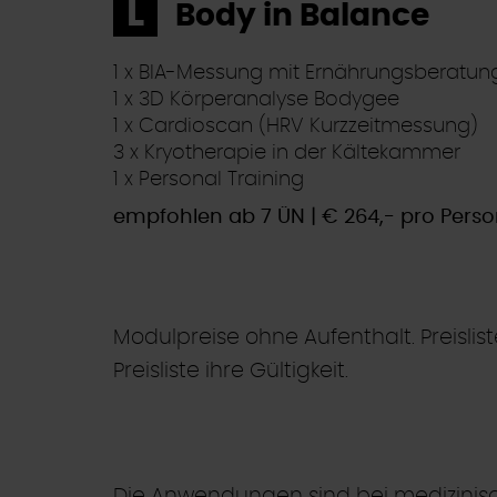
L
Body in Balance
1 x BIA-Messung mit Ernährungsberatun
1 x 3D Körperanalyse Bodygee
1 x Cardioscan (HRV Kurzzeitmessung)
3 x Kryotherapie in der Kältekammer
1 x Personal Training
empfohlen ab 7 ÜN | € 264,- pro Pers
Modulpreise ohne Aufenthalt. Preisli
Preisliste ihre Gültigkeit.
Die Anwendungen sind bei medizinisc