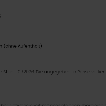
g
on (ohne Aufenthalt)
ste Stand 01/2026. Die angegebenen Preise verlie
her Notwendigkeit mit preisgleichen Therapien