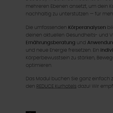
mehreren Ebenen ansetzt, um dein Kör
nachhaltig zu unterstützen — für me
Die umfassenden
Körperanalysen
bi
deinen aktuellen Gesundheits- und V
Ernährungsberatung
und
Anwendung
und neue Energie freisetzen. Ein
indiv
Körperbewusstsein zu stärken, Bewegun
optimieren.
Das Modul buchen Sie ganz einfach z
den
REDUCE Kurhotels
dazu! Wir empf