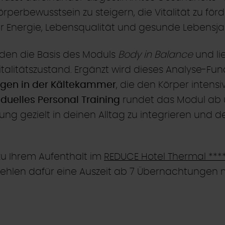
perbewusstsein zu steigern, die Vitalität zu fö
hr Energie, Lebensqualität und gesunde Lebensja
lden die Basis des Moduls
Body in Balance
und li
italitätszustand. Ergänzt wird dieses Analyse-
en in der Kältekammer
, die den Körper intensi
iduelles Personal Training
rundet das Modul ab u
g gezielt in deinen Alltag zu integrieren und d
u Ihrem Aufenthalt im
REDUCE Hotel Thermal ***
ehlen dafür eine Auszeit ab 7 Übernachtungen m