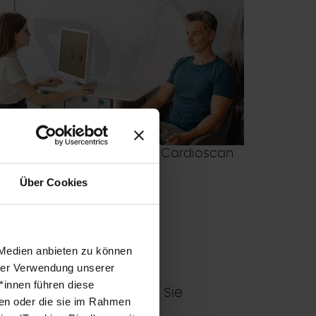
HRV Kurzzeitmessung via Cardioscan
Über Cookies
stauschbar.
 Medien anbieten zu können
hrer Verwendung unserer
Rechnung gestellt.
*innen führen diese
sseur:innen speziell auf Sie
ben oder die sie im Rahmen