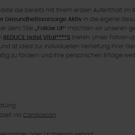
Gäste die bereits mit Ihrem ersten Aufenthalt i
er Gesundheitsvorsorge Aktiv
in die eigene Gesu
nter dem Titel
„Follow UP
“ möchten wir unseren g
m
REDUCE Hotel Vital****S
bieten. Unser Follow-up
 ist ideal zur individuellen Vertiefung Ihrer Ge
tig zu fördern und Ihre persönlichen Erfolge we
ratung
zzeit via
Cardioscan
ltekammer oder 1
Kohlensäurebad