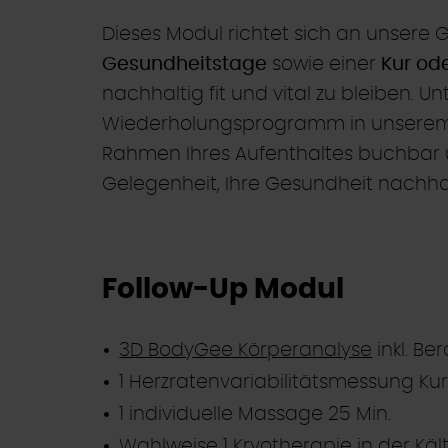
Dieses Modul richtet sich an unsere 
Gesundheitstage
sowie einer
Kur od
nachhaltig fit und vital zu bleiben. U
Wiederholungsprogramm in unsere
Rahmen Ihres Aufenthaltes buchbar und
Gelegenheit, Ihre Gesundheit nachhal
Follow-Up Modul
3D BodyGee Körperanalyse
inkl. Be
1 Herzratenvariabilitätsmessung Kur
1 individuelle Massage 25 Min.
Wahlweise 1
Kryotherapie
in der Kä