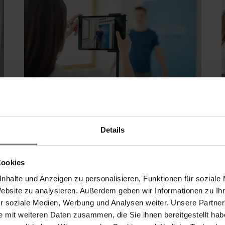
Fotorealistische 3D-Köperanalyse
Details
Cookies
MEHR Sommer
3 volle Tage Urlaubsfeeling
r Notwendigkeit mit preisgleichen Therapien au
nhalte und Anzeigen zu personalisieren, Funktionen für soziale
Website zu analysieren. Außerdem geben wir Informationen zu I
ch je nach Kurverlauf und werden gesondert in 
Regeneration, Entspannung, feinste
ür soziale Medien, Werbung und Analysen weiter. Unsere Partner
persönliche Wohlfühlmnassage, die von unseren Ma
Kulinarik & ganztägiger Badegenuss
e mit weiteren Daten zusammen, die Sie ihnen bereitgestellt ha
am An- und Abreisetag.