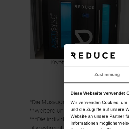
Kryotherapie bei -110 C°
Zustimmung
Diese Webseite verwendet 
*Die Massagen sind bei medizinische
Wir verwenden Cookies, um I
und die Zugriffe auf unsere 
**Weitere Untersuchungen ergeben si
Suche
Website an unsere Partner f
***Die individuelle Massage ist Ihre 
Informationen möglicherweis
abgestimmt wird.