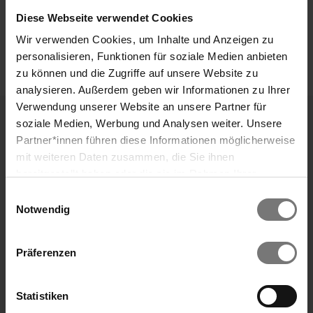
Diese Webseite verwendet Cookies
Mit der Kraft der Natur
7 ÜN I inkl. ärztlicher Untersuchung, Massagen &
Wir verwenden Cookies, um Inhalte und Anzeigen zu
Naturheilmitteln
personalisieren, Funktionen für soziale Medien anbieten
Weitere Informationen
zu können und die Zugriffe auf unsere Website zu
analysieren. Außerdem geben wir Informationen zu Ihrer
Verwendung unserer Website an unsere Partner für
MEHR Sommer
soziale Medien, Werbung und Analysen weiter. Unsere
3 volle Tage Urlaubsfeeling
Partner*innen führen diese Informationen möglicherweise
Suche
mit weiteren Daten zusammen, die Sie ihnen
Regeneration, Entspannung, feinste Kulinarik &
bereitgestellt haben oder die sie im Rahmen Ihrer
ganztägiger Badegenuss am An- und Abreisetag.
Nutzung der Dienste gesammelt haben. Wir verwenden
Einwilligungsauswahl
Cookies und ähnliche Technologien (Tracking-Pixel),
Notwendig
Ich will MEHR Sommer
soweit dies technisch für die Bereitstellung unserer
Dienste erforderlich ist (bspw. Spracheinstellungen),
Präferenzen
sowie darüber hinaus soweit Sie Ihre Einwilligung in die
Verarbeitung erteilt haben (bspw. Analyse- und
Marketingcookies). Mit diesen Cookies werden von uns
Statistiken
und von Drittanbietern (die auch in den USA