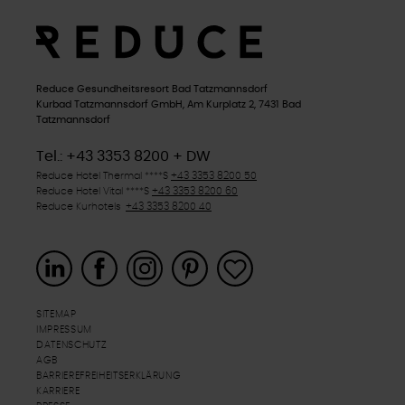
Reduce Gesundheitsresort Bad Tatzmannsdorf
Kurbad Tatzmannsdorf GmbH, Am Kurplatz 2, 7431 Bad
Tatzmannsdorf
Tel.: +43 3353 8200 + DW
Reduce Hotel Thermal ****
S
+43 3353 8200 50
Reduce Hotel Vital ****
S
+43 3353 8200 60
Reduce Kurhotels
+43 3353 8200 40
SITEMAP
IMPRESSUM
DATENSCHUTZ
AGB
BARRIEREFREIHEITSERKLÄRUNG
KARRIERE