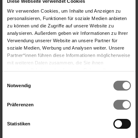
Diese Webseite verwendet Cookies
Wir verwenden Cookies, um Inhalte und Anzeigen zu
personalisieren, Funktionen für soziale Medien anbieten
zu können und die Zugriffe auf unsere Website zu
analysieren. Außerdem geben wir Informationen zu Ihrer
Verwendung unserer Website an unsere Partner für
MEHR Sommer
soziale Medien, Werbung und Analysen weiter. Unsere
3 volle Tage Urlaubsfeeling
Partner*innen führen diese Informationen möglicherweise
Suche
mit weiteren Daten zusammen, die Sie ihnen
Reduce Vital
Regeneration, Entspannung, feinste Kulinarik &
bereitgestellt haben oder die sie im Rahmen Ihrer
ganztägiger Badegenuss am An- und Abreisetag.
Zwischen Thermengenuss sinnliche Entspannung
Nutzung der Dienste gesammelt haben. Wir verwenden
Einwilligungsauswahl
entdecken.
Cookies und ähnliche Technologien (Tracking-Pixel),
Notwendig
Ich will MEHR Sommer
weitere Informationen
soweit dies technisch für die Bereitstellung unserer
Dienste erforderlich ist (bspw. Spracheinstellungen),
Präferenzen
sowie darüber hinaus soweit Sie Ihre Einwilligung in die
Verarbeitung erteilt haben (bspw. Analyse- und
Marketingcookies). Mit diesen Cookies werden von uns
Statistiken
und von Drittanbietern (die auch in den USA
niedergelassen sind) mitunter personenbezogene Daten