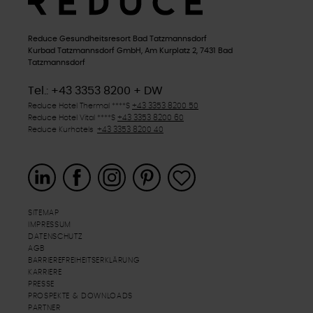
Reduce Gesundheitsresort Bad Tatzmannsdorf
Kurbad Tatzmannsdorf GmbH, Am Kurplatz 2, 7431 Bad
Tatzmannsdorf
Tel.: +43 3353 8200 + DW
Reduce Hotel Thermal ****
S
+43 3353 8200 50
Reduce Hotel Vital ****
S
+43 3353 8200 60
Reduce Kurhotels
+43 3353 8200 40
SITEMAP
IMPRESSUM
DATENSCHUTZ
AGB
BARRIEREFREIHEITSERKLÄRUNG
KARRIERE
PRESSE
PROSPEKTE & DOWNLOADS
PARTNER