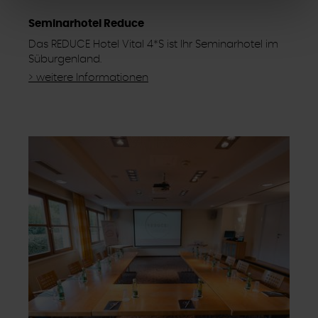
Ausgenommen von den unbedingt erforderlichen
Seminarhotel Reduce
Cookies, die der ordnungsgemäßen Funktionsweise der
Website dienen und nicht abwählbar sind, können Sie die
Das REDUCE Hotel Vital 4*S ist Ihr Seminarhotel im
einzelnen Cookies für jeden Anbieter individuell
Süburgenland.
bearbeiten. Ihre Einwilligung können Sie jederzeit mit
> weitere Informationen
Wirkung für die Zukunft im Punkt "Cookie-Einstellungen"
in der Fußzeile dieser Website widerrufen.
Ausgenommen hiervon sind unbedingt erforderliche
Cookies, die nicht abgewählt werden können.