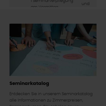
1 Seminarverpflegung
und
am Vormittag
Tag
1 Seminarverpflegung
am Nachmittag
Seminarkatalog
Entdecken Sie in unserem Seminarkatalog
alle Informationen zu Zimmerpreisen,