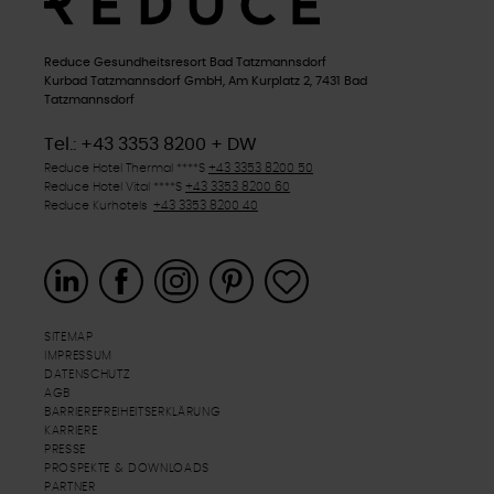
Reduce Gesundheitsresort Bad Tatzmannsdorf
Kurbad Tatzmannsdorf GmbH, Am Kurplatz 2, 7431 Bad
Tatzmannsdorf
Tel.: +43 3353 8200 + DW
Reduce Hotel Thermal ****
S
+43 3353 8200 50
Reduce Hotel Vital ****
S
+43 3353 8200 60
Reduce Kurhotels
+43 3353 8200 40
SITEMAP
IMPRESSUM
DATENSCHUTZ
AGB
BARRIEREFREIHEITSERKLÄRUNG
KARRIERE
PRESSE
PROSPEKTE & DOWNLOADS
PARTNER