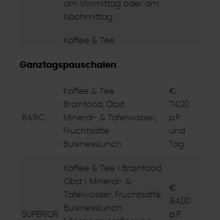
am Vormittag oder am
Nachmittag
Kaffee & Tee
Brainfood, Obst
Ganztagspauschalen
Mineral- & Tafelwasser,
€ 52,00
SUPERIOR
Fruchtsäfte
p.P. und
2
Kaffee & Tee
€
1 Seminarverpflegung
Tag
Brainfood, Obst
74,00
am Vormittag oder am
BASIC
Mineral- & Tafelwasser,
p.P.
Nachmittag
Fruchtsäfte
und
Businesslunch
Tag
Kaffee & Tee I Brainfood,
Obst I Mineral- &
€
Tafelwasser, Fruchtsäfte
94,00
Businesslunch
SUPERIOR
p.P.