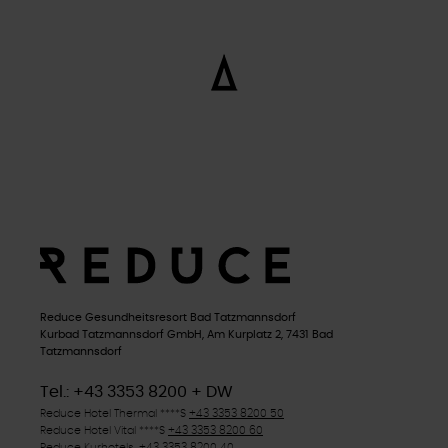
Reduce Gesundheitsresort Bad Tatzmannsdorf
Kurbad Tatzmannsdorf GmbH, Am Kurplatz 2, 7431 Bad
Tatzmannsdorf
Tel.: +43 3353 8200 + DW
Reduce Hotel Thermal ****
S
+43 3353 8200 50
Reduce Hotel Vital ****
S
+43 3353 8200 60
Reduce Kurhotels
+43 3353 8200 40