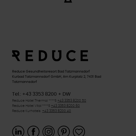
Reduce Gesundheitsresort Bad Tatzmannsdorf
Kurbad Tatzmannsdorf GmbH, Am Kurplatz 2, 7431 Bad
Tatzmannsdorf
Tel.: +43 3353 8200 + DW
Reduce Hotel Thermal ****
S
+43 3353 8200 50
Reduce Hotel Vital ****
S
+43 3353 8200 60
Reduce Kurhotels
+43 3353 8200 40