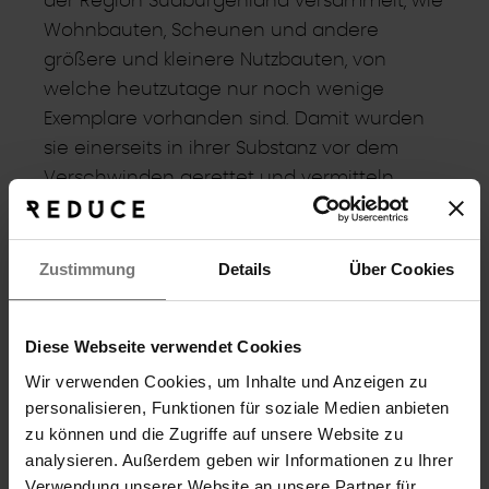
der Region Südburgenland versammelt, wie
Wohnbauten, Scheunen und andere
größere und kleinere Nutzbauten, von
welche heutzutage nur noch wenige
Exemplare vorhanden sind. Damit wurden
sie einerseits in ihrer Substanz vor dem
Verschwinden gerettet und vermitteln
andererseits den Besuchern einen
Überblick über das ländliche Bauen in
vormoderner Zeit. DAZUMAL steht für Leben
Zustimmung
Details
Über Cookies
von damals und den Genuss von heute. So
möchte man das traditionsreiche
Diese Webseite verwendet Cookies
Museumsangebot mit burgenländischer
Wir verwenden Cookies, um Inhalte und Anzeigen zu
Kulinarik zu einer kleinen, feinen Erlebniswelt
personalisieren, Funktionen für soziale Medien anbieten
vereinen.
zu können und die Zugriffe auf unsere Website zu
analysieren. Außerdem geben wir Informationen zu Ihrer
Verwendung unserer Website an unsere Partner für