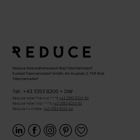
Reduce Gesundheitsresort Bad Tatzmannsdorf
Kurbad Tatzmannsdorf GmbH, Am Kurplatz 2, 7431 Bad
Tatzmannsdorf
Tel.: +43 3353 8200 + DW
Reduce Hotel Thermal ****
S
+43 3353 8200 50
Reduce Hotel Vital ****
S
+43 3353 8200 60
Reduce Kurhotels
+43 3353 8200 40