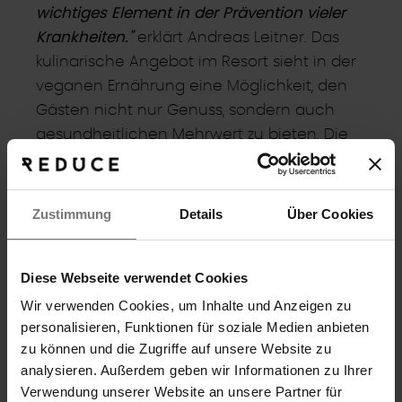
wichtiges Element in der Prävention vieler
Krankheiten."
erklärt Andreas Leitner. Das
kulinarische Angebot im Resort sieht in der
veganen Ernährung eine Möglichkeit, den
Gästen nicht nur Genuss, sondern auch
gesundheitlichen Mehrwert zu bieten. Die
vegane Auswahl an Gerichten finden die
Gäste bei jeder Mahlzeit kreativ zubereitet
als inspirierende Wahlmöglichkeit zur
Zustimmung
Details
Über Cookies
klassischen Kulinarik vor.
Diese Webseite verwendet Cookies
ÜBER DAS REDUCE GESUNDHEITSRESORT BAD
Wir verwenden Cookies, um Inhalte und Anzeigen zu
TATZMANNSDORF
personalisieren, Funktionen für soziale Medien anbieten
Das REDUCE Gesundheitsresort in Bad
zu können und die Zugriffe auf unsere Website zu
Tatzmannsdorf ist ein renommiertes
analysieren. Außerdem geben wir Informationen zu Ihrer
Hotelresort für Gesundheits-,
Verwendung unserer Website an unsere Partner für