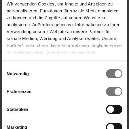
Wir verwenden Cookies, um Inhalte und Anzeigen zu
personalisieren, Funktionen für soziale Medien anbieten
zu können und die Zugriffe auf unsere Website zu
analysieren. Außerdem geben wir Informationen zu Ihrer
Verwendung unserer Website an unsere Partner für
MEHR Sommer
soziale Medien, Werbung und Analysen weiter. Unsere
3 volle Tage Urlaubsfeeling
Partner*innen führen diese Informationen möglicherweise
Suche
mit weiteren Daten zusammen, die Sie ihnen
Regeneration, Entspannung, feinste Kulinarik &
bereitgestellt haben oder die sie im Rahmen Ihrer
ganztägiger Badegenuss am An- und Abreisetag.
Nutzung der Dienste gesammelt haben. Wir verwenden
Einwilligungsauswahl
Cookies und ähnliche Technologien (Tracking-Pixel),
Notwendig
Ich will MEHR Sommer
soweit dies technisch für die Bereitstellung unserer
Dienste erforderlich ist (bspw. Spracheinstellungen),
Präferenzen
sowie darüber hinaus soweit Sie Ihre Einwilligung in die
Verarbeitung erteilt haben (bspw. Analyse- und
Marketingcookies). Mit diesen Cookies werden von uns
Statistiken
und von Drittanbietern (die auch in den USA
niedergelassen sind) mitunter personenbezogene Daten
Marketing
verarbeitet. Den USA wird vom Europäischen