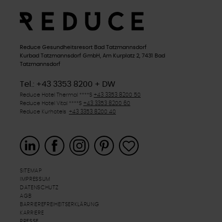
Reduce Gesundheitsresort Bad Tatzmannsdorf
Kurbad Tatzmannsdorf GmbH, Am Kurplatz 2, 7431 Bad
Tatzmannsdorf
Tel.: +43 3353 8200 + DW
Reduce Hotel Thermal ****
S
+43 3353 8200 50
Reduce Hotel Vital ****
S
+43 3353 8200 60
Reduce Kurhotels
+43 3353 8200 40
SITEMAP
IMPRESSUM
DATENSCHUTZ
AGB
BARRIEREFREIHEITSERKLÄRUNG
KARRIERE
PRESSE