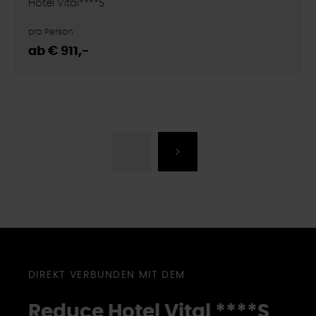
Hotel Vital****S
pro Person
ab € 911,-
DIREKT VERBUNDEN MIT DEM
Reduce Hotel Vital ****
S