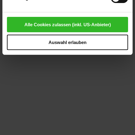
Gerichtshof kein angemessenes Datenschutzniveau
bescheinigt. Es besteht insbesondere das Risiko, dass
Ihre Daten dem Zugriff durch US-Behörden zu Kontroll-
Alle Cookies zulassen (inkl. US-Anbieter)
und Überwachungszwecken unterliegen und dagegen
keine wirksamen Rechtsbehelfe zur Verfügung stehen.
Auswahl erlauben
Mit Ihrem Klick auf "Ja, alle Cookies zulassen" stimmen
Sie zu, dass Cookies von uns und von Drittanbietern
(auch in den USA) verwendet werden dürfen.
Ausgenommen von den unbedingt erforderlichen
Cookies, die der ordnungsgemäßen Funktionsweise der
Website dienen und nicht abwählbar sind, können Sie die
einzelnen Cookies für jeden Anbieter individuell
bearbeiten. Ihre Einwilligung können Sie jederzeit mit
Wirkung für die Zukunft im Punkt "Cookie-Einstellungen"
in der Fußzeile dieser Website widerrufen.
Ausgenommen hiervon sind unbedingt erforderliche
Cookies, die nicht abgewählt werden können.