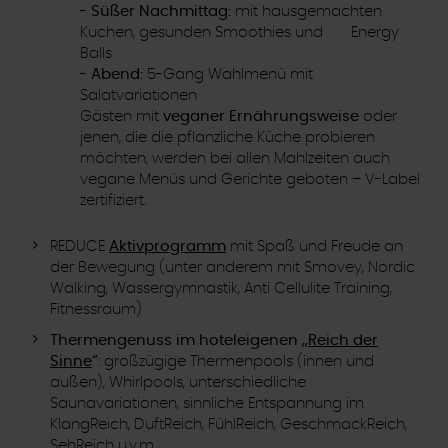
-
Süßer Nachmittag:
mit hausgemachten
Kuchen, gesunden Smoothies und Energy
Balls
-
Abend:
5-Gang Wahlmenü mit
Salatvariationen
Gästen mit
veganer Ernährungsweise
oder
jenen, die die pflanzliche Küche probieren
möchten, werden bei allen Mahlzeiten auch
vegane Menüs und Gerichte geboten – V-Label
zertifiziert.
REDUCE
Aktivprogramm
mit Spaß und Freude an
der Bewegung (unter anderem mit Smovey, Nordic
Walking, Wassergymnastik, Anti Cellulite Training,
Fitnessraum)
Thermengenuss im hoteleigenen „
Reich der
Sinne
“
: großzügige Thermenpools (innen und
außen), Whirlpools, unterschiedliche
Saunavariationen, sinnliche Entspannung im
KlangReich, DuftReich, FühlReich, GeschmackReich,
SehReich u.v.m.