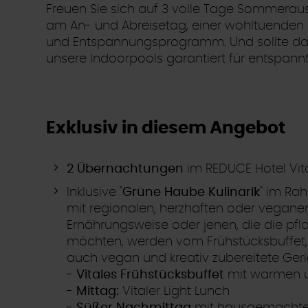
Freuen Sie sich auf 3 volle Tage Sommerau
am An- und Abreisetag, einer wohltuenden 
und Entspannungsprogramm. Und sollte das 
unsere Indoorpools garantiert für entsp
Exklusiv in diesem Angebot
2 Übernachtungen
im REDUCE Hotel Vita
Inklusive "
Grüne Haube Kulinarik
" im Ra
mit regionalen, herzhaften oder veganen
Ernährungsweise oder jenen, die die pfl
möchten, werden vom Frühstücksbuffet,
auch vegan und kreativ zubereitete Ger
-
Vitales Frühstücksbuffet
mit warmen u
-
Mittag:
Vitaler Light Lunch