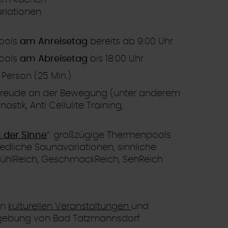
em Kuchen
riationen
ools
am Anreisetag
bereits ab 9:00 Uhr
pools
am Abreisetag
bis 18:00 Uhr
 Person (25 Min.)
Freude an der Bewegung (unter anderem
tik, Anti Cellulite Training,
 der Sinne
“: großzügige Thermenpools
iedliche Saunavariationen, sinnliche
FühlReich, GeschmackReich, SehReich
an
kulturellen Veranstaltungen
und
gebung von Bad Tatzmannsdorf