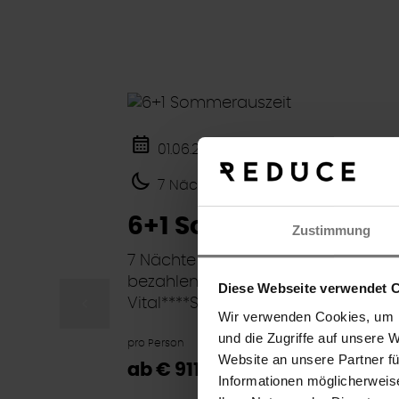
01.06.2026 - 31.08.2026
7 Nächte
6+1 Sommerauszeit
Zustimmung
7 Nächte bleiben aber nur 6
bezahlen im REDUCE Hotel
Diese Webseite verwendet 
Vital****S
Wir verwenden Cookies, um I
und die Zugriffe auf unsere 
pro Person
Suche
Website an unsere Partner f
ab € 911,-
Informationen möglicherweis