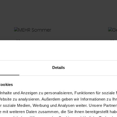
01.06.2026 - 31.08.2026
2 Nächte
MEHR Sommer
Ge
Details
Bei uns im REDUCE Hotel Vital ****S
Gesu
erwartet Sie im Sommer MEHR –
Heil
Cookies
MEHR Sommer
mehr Entspannung, mehr
Mas
3 volle Tage Urlaubsfeeling
nhalte und Anzeigen zu personalisieren, Funktionen für soziale
Badevergnügen und mehr Sonne
Vita
Website zu analysieren. Außerdem geben wir Informationen zu I
in Österreichs sonnigstem
Regeneration, Entspannung, feinste
ür soziale Medien, Werbung und Analysen weiter. Unsere Partner
pro P
Bundesland.
Kulinarik & ganztägiger Badegenuss
e mit weiteren Daten zusammen, die Sie ihnen bereitgestellt ha
ab 
am An- und Abreisetag.