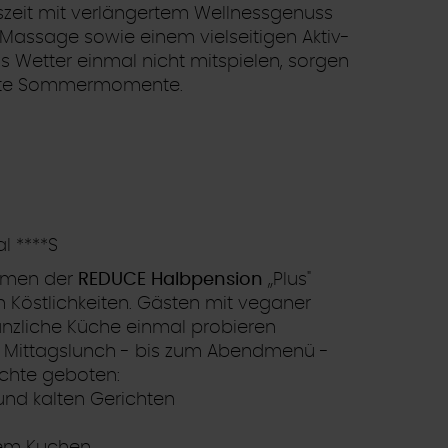
szeit mit verlängertem Wellnessgenuss
Massage sowie einem vielseitigen Aktiv-
Wetter einmal nicht mitspielen, sorgen
annte Sommermomente.
l ****S
hmen der
REDUCE Halbpension
„Plus"
 Köstlichkeiten. Gästen mit veganer
anzliche Küche einmal probieren
 Mittagslunch - bis zum Abendmenü -
ichte geboten:
nd kalten Gerichten