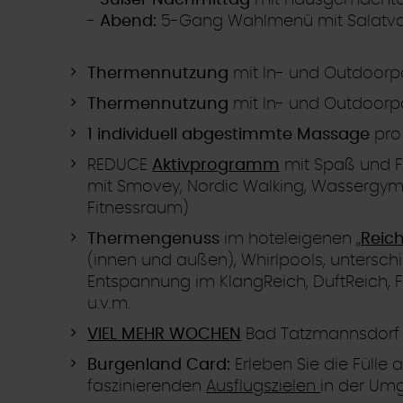
-
Süßer Nachmittag
mit hausgemacht
-
Abend:
5-Gang Wahlmenü mit Salatva
Thermennutzung
mit In- und Outdoorp
Thermennutzung
mit In- und Outdoor
1 individuell abgestimmte Massage
pro
REDUCE
Aktivprogramm
mit Spaß und 
mit Smovey, Nordic Walking, Wassergymnas
Fitnessraum)
Thermengenuss
im hoteleigenen „
Reich
(innen und außen), Whirlpools, untersch
Entspannung im KlangReich, DuftReich, 
u.v.m.
VIEL MEHR WOCHEN
Bad Tatzmannsdorf
Burgenland Card:
Erleben Sie die Fülle 
faszinierenden
Ausflugszielen
in der Um